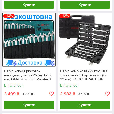
Купити
Купити
–13%
–12%
Набір ключів ріжково-
Набір комбінованих ключів з
накидних у чохлі 26 од. 6-32
тріскачкою 13 пр. в кейсі (8-
мм, GM-02026 Gut Meister +
32 мм) FORCEKRAFT FK-
БЕЗКОШТОВНА ДОСТАВКА
10339
В наявності
В наявності
LuxPrice
3 499
2 982
₴
₴
4 000 ₴
3 400 ₴
Купити
Купити