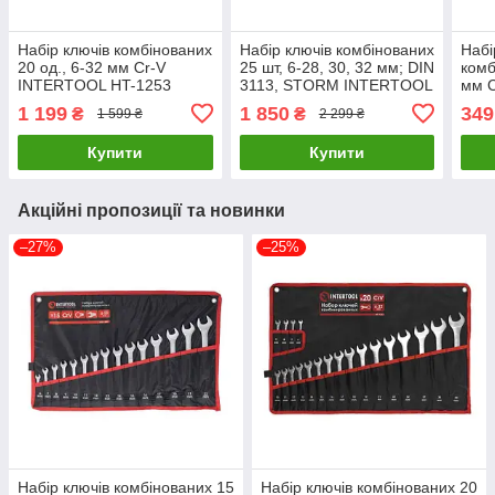
Набір ключів комбінованих
Набір ключів комбінованих
Набі
20 од., 6-32 мм Cr-V
25 шт, 6-28, 30, 32 мм; DIN
комб
INTERTOOL HT-1253
3113, STORM INTERTOOL
мм 
LuxPrice
XT-1000 LuxPrice
1203
1 199
1 850
349
₴
₴
1 599 ₴
2 299 ₴
Купити
Купити
Акційні пропозиції та новинки
–27%
–25%
Набір ключів комбінованих 15
Набір ключів комбінованих 20