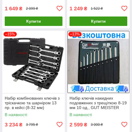
1 649
1 249
₴
₴
2 099 ₴
1 522 ₴
Купити
Купити
–15%
–13%
Набір комбінованих ключів з
Набір ключів накидних
тріскачкою та шарніром 13
подовжених з трещіткою 8-19
пр. в кейсі (8-32 мм)
мм 10 од., GUT MEISTER
FORCEKRAFT FK-10340
GM-02010 + БЕЗКОШТОВНА
В наявності
В наявності
ДОСТАВКА LuxPrice
3 234
2 599
₴
₴
3 795 ₴
3 000 ₴