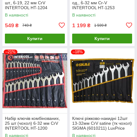
шт., 6-19, 22 мм CrV
од., 6-32 мм Cr-V
INTERTOOL HT-1204
INTERTOOL HT-1253
LuxPrice
LuxPrice
В наявності
В наявності
549
1 199
₴
₴
749 ₴
1 599 ₴
Купити
Купити
–21%
–18%
Набір ключів комбінованих,
Ключі ріжково-накидні 12шт
25 шт (чохол) 6-32 мм CrV
13-32мм CrV satine (тк чохол)
INTERTOOL HT-1200
SIGMA (6010211) LuxPrice
LuxPrice
В наявності
В наявності