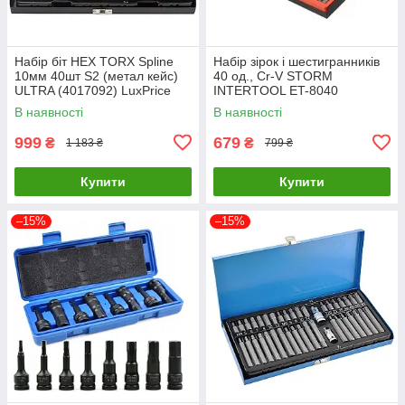
Набір біт HEX TORX Spline
Набір зірок і шестигранників
10мм 40шт S2 (метал кейс)
40 од., Cr-V STORM
ULTRA (4017092) LuxPrice
INTERTOOL ET-8040
LuxPrice
В наявності
В наявності
999
679
₴
₴
1 183 ₴
799 ₴
Купити
Купити
–15%
–15%