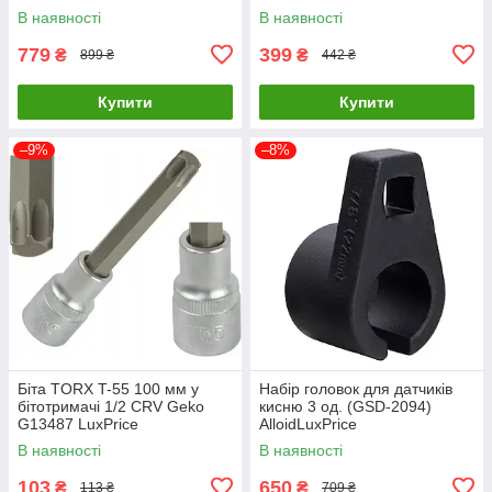
LuxPrice
В наявності
В наявності
779
399
₴
₴
899 ₴
442 ₴
Купити
Купити
–9%
–8%
Біта TORX T-55 100 мм у
Набір головок для датчиків
бітотримачі 1/2 CRV Geko
кисню 3 од. (GSD-2094)
G13487 LuxPrice
AlloidLuxPrice
В наявності
В наявності
103
650
₴
₴
113 ₴
709 ₴