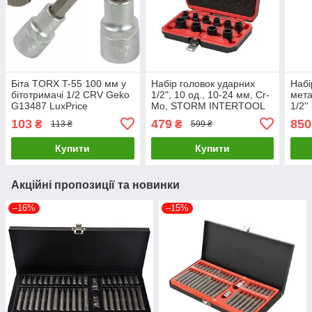
Біта TORX T-55 100 мм у
Набір головок ударних
Набі
бітотримачі 1/2 CRV Geko
1/2", 10 од., 10-24 мм, Cr-
мета
G13487 LuxPrice
Mo, STORM INTERTOOL
1/2'
ET-8503LuxPrice
Tool
103
479
850
₴
₴
113 ₴
599 ₴
5MP
Купити
Купити
Акційні пропозиції та новинки
–16%
–15%