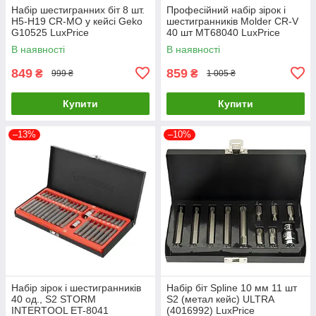
Набір шестигранних біт 8 шт.
Професійний набір зірок і
H5-H19 CR-МО у кейсі Geko
шестигранників Molder CR-V
G10525 LuxPrice
40 шт MT68040 LuxPrice
В наявності
В наявності
849
859
₴
₴
999 ₴
1 005 ₴
Купити
Купити
–13%
–10%
Набір зірок і шестигранників
Набір біт Spline 10 мм 11 шт
40 од., S2 STORM
S2 (метал кейс) ULTRA
INTERTOOL ET-8041
(4016992) LuxPrice