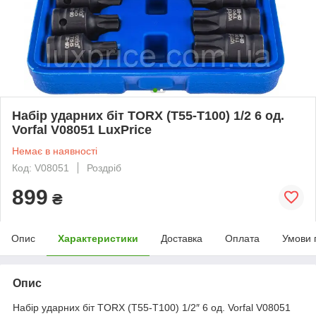
Набір ударних біт TORX (T55-T100) 1/2 6 од.
Vorfal V08051 LuxPrice
Немає в наявності
Код: V08051
Роздріб
899
₴
Опис
Характеристики
Доставка
Оплата
Умови 
Опис
Набір ударних біт TORX (T55-T100) 1/2″ 6 од. Vorfal V08051