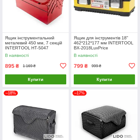
Ящик інструментальний
Ящик для інструментів 18"
металевий 450 мм, 7 секцій
462*212*177 мм INTERTOOL
INTERTOOL HT-5047
BX-2018LuxPrice
LuxPrice
В наявності
В наявності
895
799
₴
₴
1 169 ₴
999 ₴
Купити
Купити
–18%
–17%