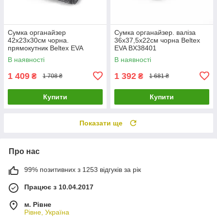
Сумка органайзер
Сумка органайзер. валіза
42х23х30см чорна.
36х37,5х22см чорна Beltex
прямокутник Beltex EVA
EVA BX38401
BX38501
В наявності
В наявності
1 409
1 392
₴
₴
1 708 ₴
1 681 ₴
Купити
Купити
Показати ще
Про нас
99% позитивних з 1253 відгуків за рік
Працює з 10.04.2017
м. Рівне
Рівне, Україна