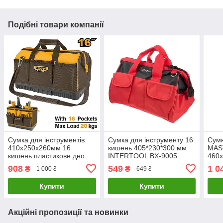
Подібні товари компанії
Сумка для інструментів
Сумка для інструменту 16
Сумк
410х250х260мм 16
кишень 405*230*300 мм
MAS
кишень пластикове дно
INTERTOOL BX-9005
460х
INGCO HTBG08
LuxPrice
плас
908
549
1 0
₴
₴
1 000 ₴
649 ₴
79-1
Купити
Купити
Акційні пропозиції та новинки