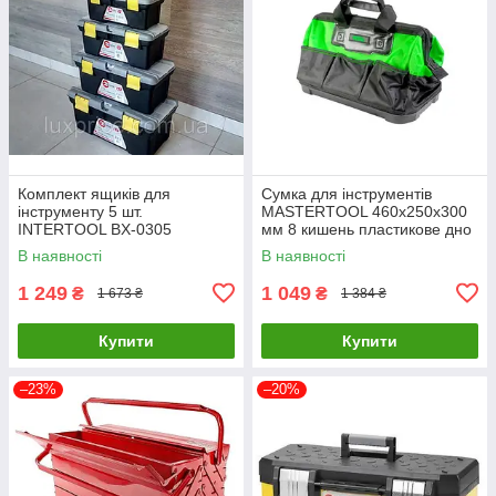
Комплект ящиків для
Сумка для інструментів
інструменту 5 шт.
MASTERTOOL 460х250х300
INTERTOOL BX-0305
мм 8 кишень пластикове дно
LuxPrice
1680 DEN 79-1918 LuxPrice
В наявності
В наявності
1 249
1 049
₴
₴
1 673 ₴
1 384 ₴
Купити
Купити
–23%
–20%