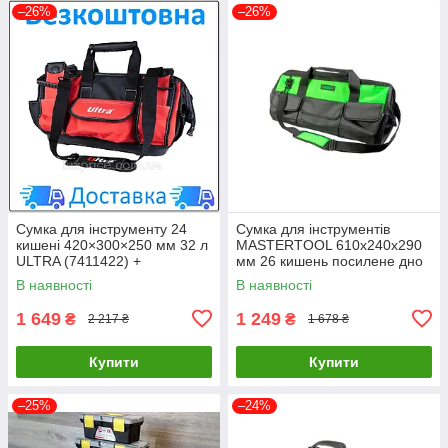
–26%
–26%
Сумка для інструменту 24
Сумка для інструментів
кишені 420×300×250 мм 32 л
MASTERTOOL 610х240х290
ULTRA (7411422) +
мм 26 кишень посилене дно
БЕЗКОШТОВНА ДОСТАВКА
знімний ремінець 1680 DEN
В наявності
В наявності
LuxPrice
79-1924 LuxPrice
1 649
1 249
₴
₴
2 217 ₴
1 678 ₴
Купити
Купити
–25%
–24%