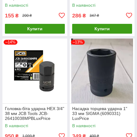
захистом для алюмінієвих
В наявності
В наявності
дисків 78-1521 LuxPrice
155
286
₴
₴
200 ₴
347 ₴
Купити
Купити
–14%
–13%
Головка-біта ударна HEX 3/4"
Насадка торцева ударна 1"
38 мм JCB Tools JCB-
33 мм SIGMA (6090331)
26410038MPBLuxPrice
LuxPrice
В наявності
В наявності
950
349
₴
₴
1 099 ₴
400 ₴