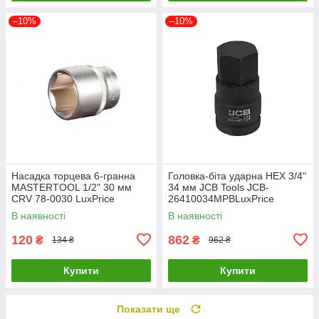
–10%
–10%
Насадка торцева 6-гранна
Головка-біта ударна HEX 3/4"
MASTERTOOL 1/2" 30 мм
34 мм JCB Tools JCB-
CRV 78-0030 LuxPrice
26410034MPBLuxPrice
В наявності
В наявності
120
862
₴
₴
134 ₴
962 ₴
Купити
Купити
Показати ще