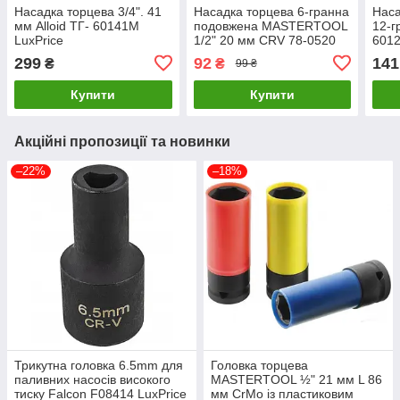
Насадка торцева 3/4". 41
Насадка торцева 6-гранна
Наса
мм Alloid ТГ- 60141M
подовжена MASTERTOOL
12-г
LuxPrice
1/2" 20 мм CRV 78-0520
6012
LuxPrice
299
92
141
₴
₴
99 ₴
Купити
Купити
Акційні пропозиції та новинки
–22%
–18%
Трикутна головка 6.5mm для
Головка торцева
паливних насосів високого
MASTERTOOL ½" 21 мм L 86
тиску Falcon F08414 LuxPrice
мм CrMo із пластиковим