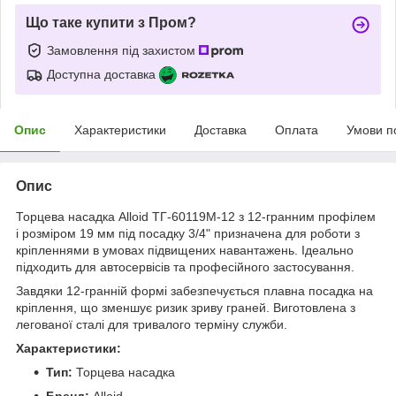
Що таке купити з Пром?
Замовлення під захистом
Доступна доставка
Опис
Характеристики
Доставка
Оплата
Умови п
Опис
Торцева насадка Alloid ТГ-60119M-12 з 12-гранним профілем
і розміром 19 мм під посадку 3/4" призначена для роботи з
кріпленнями в умовах підвищених навантажень. Ідеально
підходить для автосервісів та професійного застосування.
Завдяки 12-гранній формі забезпечується плавна посадка на
кріплення, що зменшує ризик зриву граней. Виготовлена з
легованої сталі для тривалого терміну служби.
Характеристики:
Тип:
Торцева насадка
Бренд:
Alloid