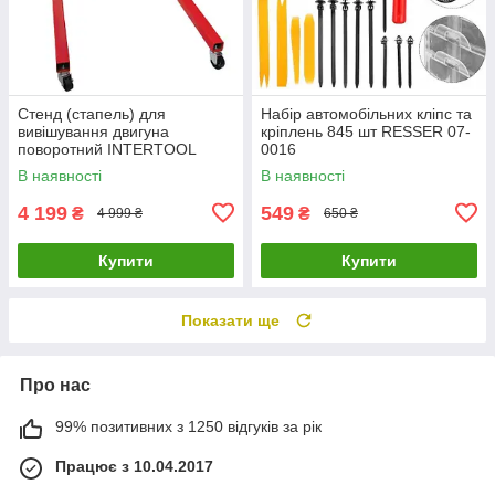
Стенд (стапель) для
Набір автомобільних кліпс та
вивішування двигуна
кріплень 845 шт RESSER 07-
поворотний INTERTOOL
0016
GT1000 LuxPrice
В наявності
В наявності
4 199
549
₴
₴
4 999 ₴
650 ₴
Купити
Купити
Показати ще
Про нас
99% позитивних з 1250 відгуків за рік
Працює з 10.04.2017