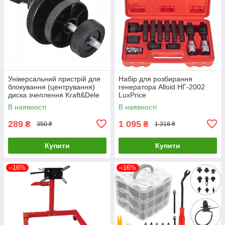
Універсальний пристрій для
Набір для розбирання
блокування (центрування)
генератора Alloid НГ-2002
диска зчеплення Kraft&Dele
LuxPrice
KD10567 LuxPrice
В наявності
В наявності
289
1 095
₴
₴
350 ₴
1 318 ₴
Купити
Купити
–16%
–16%