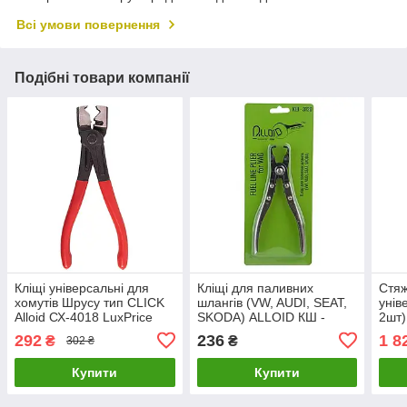
Всі умови повернення
Подібні товари компанії
Кліщі універсальні для
Кліщі для паливних
Стяж
хомутів Шрусу тип CLICK
шлангiв (VW, AUDI, SEAT,
унів
Alloid СХ-4018 LuxPrice
SKODA) ALLOID КШ -
2шт)
3120 LuxPrice
мм L
292
236
1 8
₴
₴
302 ₴
Купити
Купити