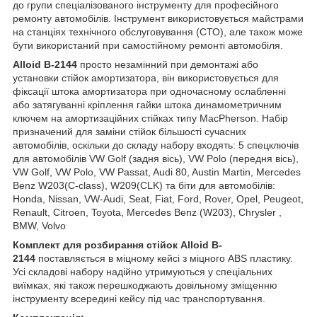
до групи спеціалізованого інструменту для професійного
ремонту автомобілів. Інструмент використовується майстрами
на станціях технічного обслуговування (СТО), але також може
бути використаний при самостійному ремонті автомобіля.
Alloid
B
-2144
просто незамінний при демонтажі або
установки стійок амортизатора, він використовується для
фіксації штока амортизатора при одночасному ослабленні
або затягуванні кріплення гайки штока динамометричним
ключем на амортизаційних стійках типу MacPherson. Набір
призначений для заміни стійок більшості сучасних
автомобілів, оскільки до складу набору входять: 5 спецключів
для автомобілів VW Golf (задня вісь), VW Polo (передня вісь),
VW Golf, VW Polo, VW Passat, Audi 80, Austin Martin, Mercedes
Benz W203(C-class), W209(CLK) та біти для автомобілів:
Honda, Nissan, VW-Audi, Seat, Fiat, Ford, Rover, Opel, Peugeot,
Renault, Citroen, Toyota, Mercedes Benz (W203), Chrysler ,
BMW, Volvo
Комплект для розбирання стійок Alloid
B-
2144
поставляється в міцному кейсі з міцного ABS пластику.
Усі складові набору надійно утримуються у спеціальних
виїмках, які також перешкоджають довільному зміщенню
інструменту всередині кейсу під час транспортування.