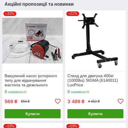
Акційні пропозиції та новинки
–33%
–21%
Вакуумний насос роторного
Стенд для двигуна 400кг
типу для відкачування
(1000lbs) SIGMA (6140011)
мастила та дизельного
LuxPrice
палива 12В INTERTOOL AC-
В наявності
В наявності
0006 12V LuxPrice
569
3 499
₴
₴
854 ₴
4 452 ₴
Купити
Купити
–19%
–19%