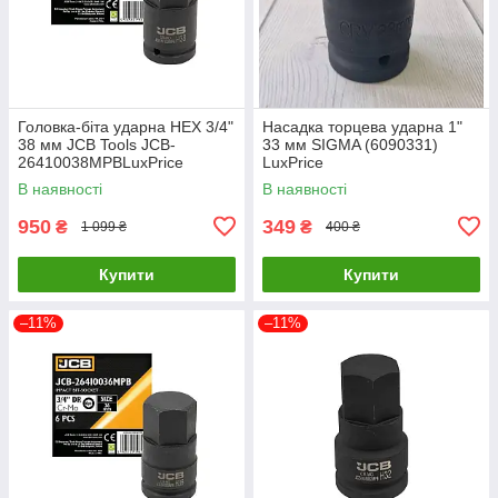
Головка-біта ударна HEX 3/4"
Насадка торцева ударна 1"
38 мм JCB Tools JCB-
33 мм SIGMA (6090331)
26410038MPBLuxPrice
LuxPrice
В наявності
В наявності
950
349
₴
₴
1 099 ₴
400 ₴
Купити
Купити
–11%
–11%