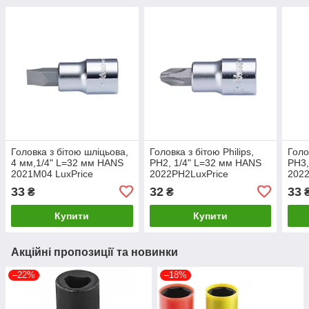
Головка з бітою шліцьова,
Головка з бітою Philips,
Голо
4 мм,1/4" L=32 мм HANS
РН2, 1/4" L=32 мм HANS
РН3,
2021M04 LuxPrice
2022PH2LuxPrice
2022
33
32
33
₴
₴
Купити
Купити
Акційні пропозиції та новинки
–22%
–18%