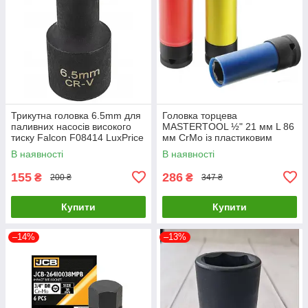
Трикутна головка 6.5mm для
Головка торцева
паливних насосів високого
MASTERTOOL ½" 21 мм L 86
тиску Falcon F08414 LuxPrice
мм CrMo із пластиковим
захистом для алюмінієвих
В наявності
В наявності
дисків 78-1521 LuxPrice
155
286
₴
₴
200 ₴
347 ₴
Купити
Купити
–14%
–13%