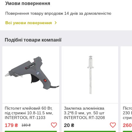
Умови повернення
Повернення товару впродовж 14 днів за домовленістю
Всі умови повернення
Подібні товари компанії
Пістолет клейовий 60 Вт,
Заклепка алюмінієва
Піст
під стрижні 10.8-11.5 мм,
3.2*8.0 мм, уп. 50 шт
230 
INTERTOOL RT-1103
INTERTOOL RT-3208
стри
LuxPrice
LuxPrice
16.5
179
20
260
₴
₴
189 ₴
1102