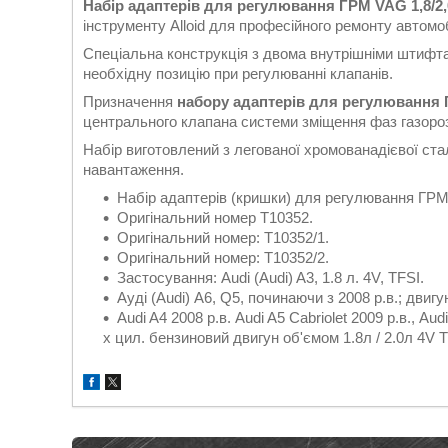
Набір адаптерів для регулювання ГРМ VAG 1,8/2,0
інструменту Alloid для професійного ремонту автомоб
Спеціальна конструкція з двома внутрішніми штифт
необхідну позицію при регулюванні клапанів.
Призначення
набору адаптерів для регулювання Г
центрального клапана системи зміщення фаз газороз
Набір виготовлений з легованої хромованадієвої ста
навантаження.
Набір адаптерів (кришки) для регулювання ГРМ 
Оригінальний номер T10352.
Оригінальний номер: T10352/1.
Оригінальний номер: T10352/2.
Застосування: Audi (Audi) A3, 1.8 л. 4V, TFSI.
Ауді (Audi) А6, Q5, починаючи з 2008 р.в.; двиг
Audi A4 2008 р.в. Audi A5 Cabriolet 2009 р.в., Aud
х цил. бензиновий двигун об'ємом 1.8л / 2.0л 4V T