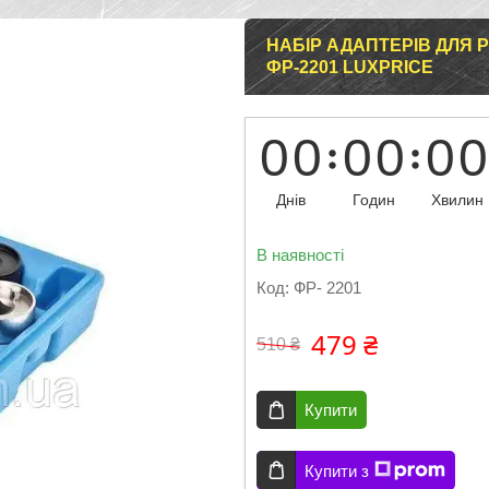
НАБІР АДАПТЕРІВ ДЛЯ Р
ФР-2201 LUXPRICE
0
0
0
0
0
0
Днів
Годин
Хвилин
В наявності
Код:
ФР- 2201
479 ₴
510 ₴
Купити
Купити з