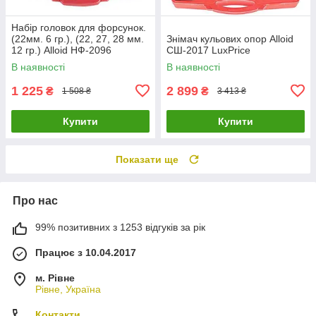
Набір головок для форсунок.
(22мм. 6 гр.), (22, 27, 28 мм.
Знімач кульових опор Alloid
12 гр.) Alloid НФ-2096
СШ-2017 LuxPrice
LuxPrice
В наявності
В наявності
1 225
2 899
₴
₴
1 508 ₴
3 413 ₴
Купити
Купити
Показати ще
Про нас
99% позитивних з 1253 відгуків за рік
Працює з 10.04.2017
м. Рівне
Рівне, Україна
Контакти