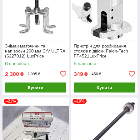
Знімач маточини та
Пристрій для розбирання
напівосьи 200 мм CrV ULTRA
стояків підвіски Falon-Tech
(6227012) LuxPrice
FT4521LuxPrice
В наявності
В наявності
2 300
349
₴
₴
2 995 ₴
450 ₴
Купити
Купити
–21%
–19%