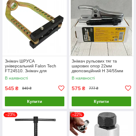
Знімач ШРУСА
Знімач рульових тяг та
універсальний Falon Tech
шарових опор 22мм
FT24510. Знімач для
двопозиційний H 34/55мм
шарнірів напівосьу ШРУСу
SIGMA (6226241) LuxPrice
В наявності
В наявності
LuxPrice
545
575
₴
₴
849 ₴
777 ₴
Купити
Купити
–23%
–22%