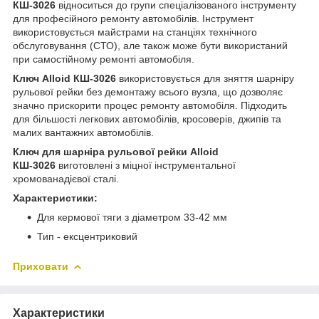
КШ-30
26
відноситься до групи спеціалізованого інструменту
для професійного ремонту автомобілів. Інструмент
використовується майстрами на станціях технічного
обслуговування (СТО), але також може бути використаний
при самостійному ремонті автомобіля.
Ключ Alloid КШ-30
26
використовується для зняття шарніру
рульової рейки без демонтажу всього вузла, що дозволяє
значно прискорити процес ремонту автомобіля. Підходить
для більшості легкових автомобілів, кросоверів, джипів та
малих вантажних автомобілів.
Ключ для шарніра рульової рейки Alloid
КШ-3026
виготовлені з міцної інструментальної
хромованадієвої сталі.
Характеристики:
Для кермової тяги з діаметром 33-42 мм
Тип - ексцентриковий
Приховати
Характеристики