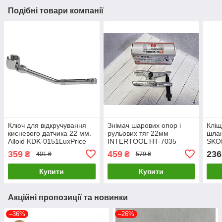
Подібні товари компанії
Ключ для відкручування
Знімач шарових опор і
Кліщ
кисневого датчика 22 мм.
рульових тяг 22мм
шлан
Alloid KDK-0151LuxPrice
INTERTOOL HT-7035
SKO
LuxPrice
3120
359
459
236
₴
₴
401 ₴
579 ₴
Купити
Купити
Акційні пропозиції та новинки
–36%
–26%