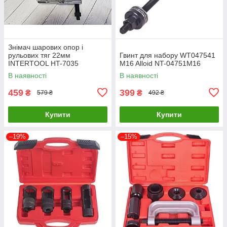
Знімач шарових опор і
рульових тяг 22мм
Гвинт для набору WT047541
INTERTOOL HT-7035
M16 Alloid NT-04751M16
LuxPrice
В наявності
В наявності
459
399
₴
₴
579 ₴
492 ₴
Купити
Купити
–19%
–15%