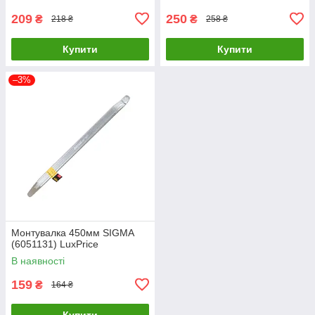
209
250
₴
₴
218 ₴
258 ₴
Купити
Купити
–3%
Монтувалка 450мм SIGMA
(6051131) LuxPrice
В наявності
159
₴
164 ₴
Купити