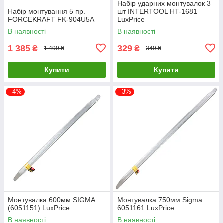
Набір ударних монтувалок 3
Набір монтування 5 пр.
шт INTERTOOL HT-1681
FORCEKRAFT FK-904U5A
LuxPrice
В наявності
В наявності
1 385
329
₴
₴
1 499 ₴
349 ₴
Купити
Купити
–4%
–3%
Монтувалка 600мм SIGMA
Монтувалка 750мм Sigma
(6051151) LuxPrice
6051161 LuxPrice
В наявності
В наявності