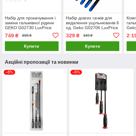
Набір для прокачування і
Набір довгих гачків для
Комп
заміни гальмівної рідини
видалення ущільнювачів 6
галь
GEKO G02730 LuxPrice
од. Geko G02706 LuxPrice
Geko
749
329
2 1
₴
₴
899 ₴
349 ₴
Купити
Купити
Акційні пропозиції та новинки
–8%
–6%