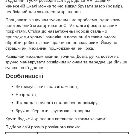
з'єднання. Губки розводяться від 0 до 25 мм. Завдяки
нанесеній шкалі можна точно відкалібрувати зазор (розмір),
необхідний для захоплення кріплення.
Працювати з значним зусиллям - не проблема, адже ключ
виготовлений із загартованої Cr-V сталі з фосфатованим
покриттям. Стійка до навантажень і корозії сталь - з
присадками хрому і ванадію, в поєднанні з таким видом
обробки, роблять ключ практично невразливим! Йому не
страшні ані механічні пошкодження, ані іржа.
Розвідний механізм міцний, точний. Довга ручка дозволяє
зручно маневрувати розвідним ключем та передає ще більше
зусиль на з’єднання.
Особливості
Витримує значні навантаження;
Не іржавіє;
Шкала для точного встановлення розміру;
Зручно зберігати - рукоятка з отвором.
Крути будь-які кріплення впевнено з таким ключем!
Підбери свій розмір розвідного ключа: