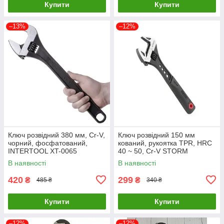
Купити
Купити
–13%
–12%
Ключ розвідний 380 мм, Cr-V,
Ключ розвідний 150 мм
чорний, фосфатований,
кований, рукоятка TPR, HRC
INTERTOOL XT-0065
40 ~ 50, Cr-V STORM
LuxPrice
INTERTOOL XT-0070
В наявності
В наявності
LuxPrice
420
299
₴
₴
485 ₴
340 ₴
Купити
Купити
–12%
–12%