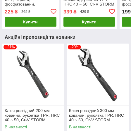
фосфатований,
HRC 40 ~ 50, Cr-V STORM
фос
INTERTOOL XT-0062
INTERTOOL XT-0075
INT
225
339
199
₴
₴
265 ₴
429 ₴
LuxPrice
LuxPrice
LuxP
Купити
Купити
Акційні пропозиції та новинки
–21%
–20%
Ключ розвідний 200 мм
Ключ розвідний 300 мм
кований, рукоятка TPR, HRC
кований, рукоятка TPR, HRC
40 ~ 50, Cr-V STORM
40 ~ 50, Cr-V STORM
INTERTOOL XT-0075
INTERTOOL XT-0085
В наявності
В наявності
LuxPrice
LuxPrice