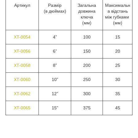
Артикул
Размір
Загальна
Максимальн
(в дюймах)
довжина
а відстань
ключа
між губками
(мм)
(мм)
XT-0054
4”
100
15
XT-0056
6”
150
20
XT-0058
8”
200
25
XT-0060
10”
250
30
XT-0062
12”
300
35
XT-0065
15”
375
45