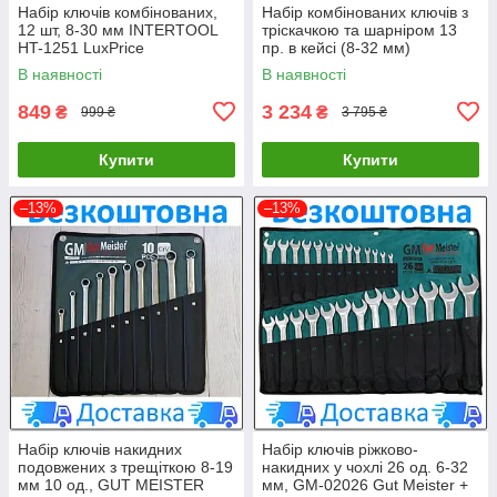
Набір ключів комбінованих,
Набір комбінованих ключів з
12 шт, 8-30 мм INTERTOOL
тріскачкою та шарніром 13
HT-1251 LuxPrice
пр. в кейсі (8-32 мм)
FORCEKRAFT FK-10340
В наявності
В наявності
849
3 234
₴
₴
999 ₴
3 795 ₴
Купити
Купити
–13%
–13%
Набір ключів накидних
Набір ключів ріжково-
подовжених з трещіткою 8-19
накидних у чохлі 26 од. 6-32
мм 10 од., GUT MEISTER
мм, GM-02026 Gut Meister +