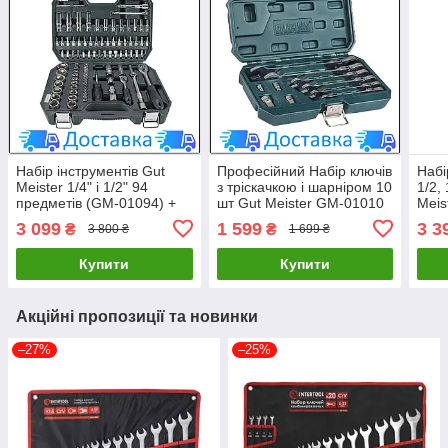
Набір інструментів Gut
Професійний Набір ключів
Набі
Meister 1/4" і 1/2" 94
з тріскачкою і шарніром 10
1/2,
предметів (GM-01094) +
шт Gut Meister GM-01010
Meis
БЕЗКОШТОВНА
+ БЕЗКОШТОВНА
БЕЗ
3 099
1 599
3 3
₴
₴
3 800 ₴
1 699 ₴
ДОСТАВКА LuxPrice
ДОСТАВКА LuxPrice
ДОС
Купити
Купити
Акційні пропозиції та новинки
–27%
–25%