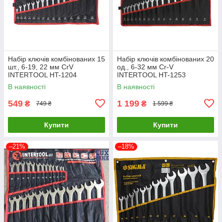
Набір ключів комбінованих 15
Набір ключів комбінованих 20
шт., 6-19, 22 мм CrV
од., 6-32 мм Cr-V
INTERTOOL HT-1204
INTERTOOL HT-1253
LuxPrice
LuxPrice
В наявності
В наявності
549
1 199
₴
₴
749 ₴
1 599 ₴
Купити
Купити
–21%
–18%