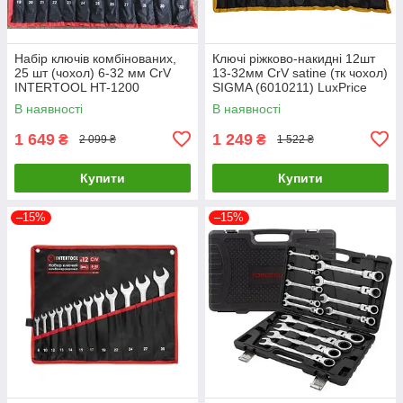
Набір ключів комбінованих,
Ключі ріжково-накидні 12шт
25 шт (чохол) 6-32 мм CrV
13-32мм CrV satine (тк чохол)
INTERTOOL HT-1200
SIGMA (6010211) LuxPrice
LuxPrice
В наявності
В наявності
1 649
1 249
₴
₴
2 099 ₴
1 522 ₴
Купити
Купити
–15%
–15%