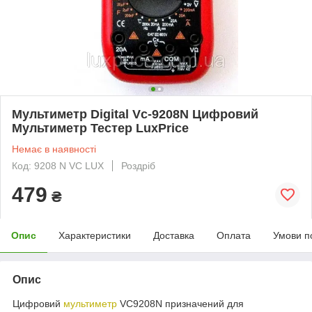
Мультиметр Digital Vc-9208N Цифровий
Мультиметр Тестер LuxPrice
Немає в наявності
Код: 9208 N VC LUX
Роздріб
479
₴
Опис
Характеристики
Доставка
Оплата
Умови п
Опис
Цифровий
мультиметр
VC9208N призначений для