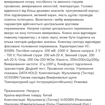
вимірювання опору, постійного та змінного струмів,
прозвонки, вимірювання ємностей, температури. Головні
відмінності від більш дешевих аналогів: прогумований корпус,
біле підсвічування, великий екран, якість щупів і проводів
помітно поліпшено. Включення і вибір вимірюваних
параметрів здійснюється центральним круговим
перемикачем. Напрям стрілки центрального перемикача
вказує на зону поточних вимірювань. Кожна зона відповідає
певному параметру і, в свою чергу, може бути поділена на
кілька секторів цифрових значень. Кожному сектору відповідає
фіксоване положення перемикача. Характеристики VC-
9208N: Постійне напруга: 200 мВ -1000 V; Змінна напруга: 2 V
- 750 V; Постійний струм: 200 мА-20 А; Змінний струм: 200
мА-20 А; Опір: 200 Ом-200 МОм; Ємність: 200n/200n/2μ/200μ
Вимірювання частоти: 1Гц-100Гц; Коефіцієнт підсилення
транзисторів; Діодний тест; Прозвонка сполук; Утримання
показань DATA HOLD; Комплектація: Мультиметр (Тестер)
VC9208N Гумова накладка Вимірювальні щупи
Температурний щуп Інструкція(англійською) Упаковка
Призначення: Напруга
Країна-виробник товару: Китай
Комплектація: Мультиметр (Тестер) Vc9208N |Резиновая
Накладка |Измерительные Щупы |Температурный Щуп |