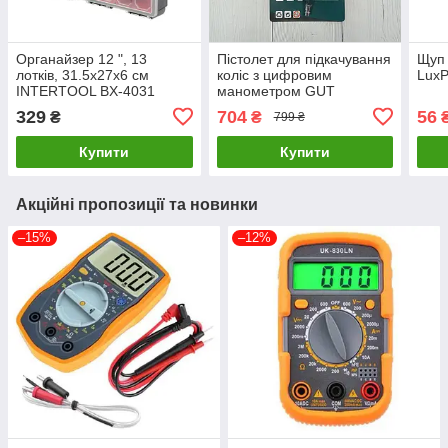
Органайзер 12 ", 13
Пістолет для підкачування
Щуп 
лотків, 31.5х27х6 см
коліс з цифровим
LuxP
INTERTOOL BX-4031
манометром GUT
LuxPrice
MECHANIC IGD-00018
329
704
56
₴
₴
799 ₴
LuxPrice
Купити
Купити
Акційні пропозиції та новинки
–15%
–12%