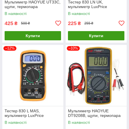
Мультиметр HAOYUE UT33C,
Тестер 830 LN UK,
щупи, термопара
мультиметр LuxPrice
В наявності
В наявності
425
225
₴
₴
500 ₴
255 ₴
Купити
Купити
–12%
–10%
Тестер 830 L MAS,
Мультиметр HAOYUE
мультиметр LuxPrice
DT9208B, щупи, термопара
В наявності
В наявності