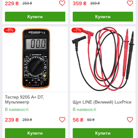
229
359
₴
₴
259 ₴
399 ₴
Купити
Купити
–8%
–7%
Тестер 9205 A+ DT,
Мультиметр
Щуп LINE (Великий) LuxPrice
В наявності
В наявності
239
56
₴
₴
259 ₴
60 ₴
Купити
Купити