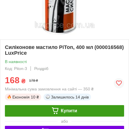
Силіконове мастило PiTon, 400 мл (000016568)
LuxPrice
В наявності
Код: Piton-3
Роздріб
168
₴
178 ₴
Мінімальна сума замовлення на сайті — 350 ₴
Економія
10 ₴
Залишилось
14 днів
Купити
або