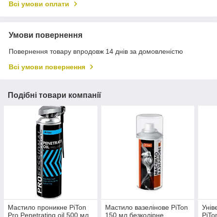
Всі умови оплати
Умови повернення
Повернення товару впродовж 14 днів за домовленістю
Всі умови повернення
Подібні товари компанії
Мастило проникне PiTon
Мастило вазелінове PiTon
Унів
Pro Penetrating oil 500 мл
150 мл безколірне
PiTo