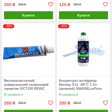
305
125
₴
₴
390 ₴
159 ₴
Купити
Купити
–20%
–20%
Високоеластичний
Концентрат антифризу
універсальний силіконовий
Norway G11 -80°C 1.5л.
герметик VICTOR REINZ
(зелений) 956508LuxPrice
REINZOSIL 300SI 70мл
В наявності
В наявності
LuxPrice
280
280
₴
₴
350 ₴
350 ₴