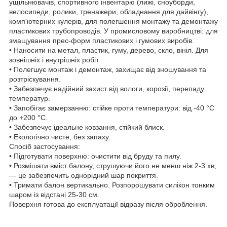
ущільнювачів, спортивного інвентарю (лижі, сноуборди,
велосипеди, ролики, тренажери, обладнання для дайвінгу),
комп'ютерних кулерів, для полегшення монтажу та демонтажу
пластикових трубопроводів. У промисловому виробництві: для
змащування прес-форм пластикових і гумових виробів.
• Наносити на метал, пластик, гуму, дерево, скло, вініл. Для
зовнішніх і внутрішніх робіт.
• Полегшує монтаж і демонтаж, захищає від зношування та
розтріскування.
• Забезпечує надійний захист від вологи, корозії, перепаду
температур.
• Запобігає замерзанню: стійке проти температури: від -40 °C
до +200 °C.
• Забезпечує ідеальне ковзання, стійкий блиск.
• Екологічно чисте, без запаху.
Спосіб застосування:
• Підготувати поверхню: очистити від бруду та пилу.
• Розмішати вміст балону, струшуючи його не менш ніж 2-3 хв,
— це забезпечить однорідний шар покриття.
• Тримати балон вертикально. Розпорошувати силікон тонким
шаром із відстані 25-30 см.
Поверхня готова до експлуатації відразу після оброблення.