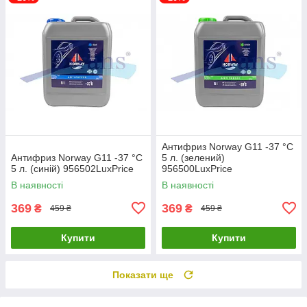
Антифриз Norway G11 -37 °C
Антифриз Norway G11 -37 °C
5 л. (зелений)
5 л. (cиній) 956502LuxPrice
956500LuxPrice
В наявності
В наявності
369
369
₴
₴
459 ₴
459 ₴
Купити
Купити
Показати ще