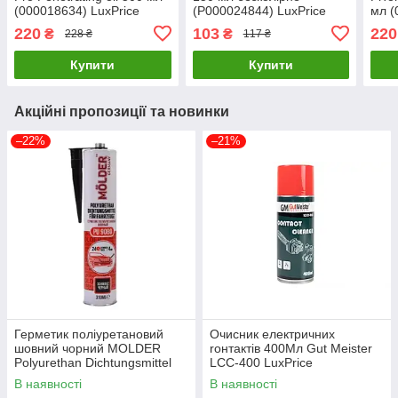
(000018634) LuxPrice
(P000024844) LuxPrice
мл (
220
103
220
₴
₴
228 ₴
117 ₴
Купити
Купити
Акційні пропозиції та новинки
–22%
–21%
Герметик поліуретановий
Очисник eлектричних
шовний чорний MOLDER
rонтактів 400Мл Gut Meister
Polyurethan Dichtungsmittel
LCC-400 LuxPrice
Fur Fahrzeuge
В наявності
В наявності
PU9080LuxPrice