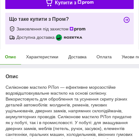
Купити з
Що таке купити з Пром?
Замовлення під захистом
Доступна доставка
Опис
Характеристики
Доставка
Оплата
Умови п
Опис
Силіконове мастило PiTon — ефективне морозостійке
водовідштовхувальне мастило на основі силікону.
Використовують для оброблення та усунення скрипу різних
деталей автомобілів: молдингів, ременів, гумових
ущільнювачів, дверних замків, напрямних склопідіймачів,
акумуляторних проводів. Силіконове мастило PiTon придатне
як у побуті, так і в промисловості. У побуті: для змащування
дверних замків, меблів (петель, ручок, засувок), елементів
сантехніки, пральних машин, холодильників, віконних гумових