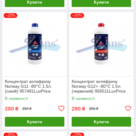
Купити
Купити
–20%
–20%
Концентрат антифризу
Концентрат антифризу
Norway G11 -80°C 1.5л.
Norway G12+ -80°C 1.5л.
(синій) 957481LuxPrice
(червоний) 956511LuxPrice
В наявності
В наявності
280
280
₴
₴
350 ₴
350 ₴
Купити
Купити
–20%
–20%