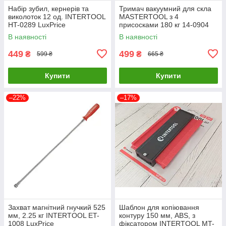
Набір зубил, кернерів та
Тримач вакуумний для скла
виколоток 12 од. INTERTOOL
MASTERTOOL з 4
HT-0289 LuxPrice
присосками 180 кг 14-0904
LuxPrice
В наявності
В наявності
449
499
₴
₴
599 ₴
665 ₴
Купити
Купити
–22%
–17%
Захват магнітний гнучкий 525
Шаблон для копіювання
мм, 2.25 кг INTERTOOL ET-
контуру 150 мм, ABS, з
1008 LuxPrice
фіксатором INTERTOOL MT-