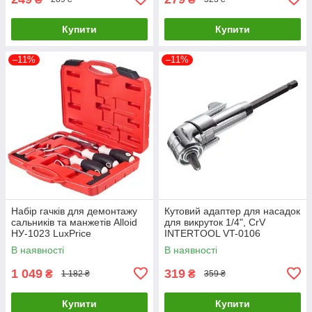
Купити
Купити
–11%
–11%
Набір гачків для демонтажу
Кутовий адаптер для насадок
сальників та манжетів Alloid
для викруток 1/4", CrV
НУ-1023 LuxPrice
INTERTOOL VT-0106
LuxPrice
В наявності
В наявності
1 049
319
₴
₴
1 182 ₴
359 ₴
Купити
Купити