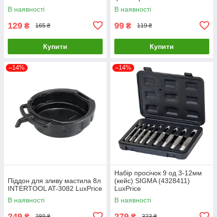
0015 LuxPrice
В наявності
В наявності
129
99
₴
₴
165 ₴
119 ₴
Купити
Купити
–14%
–14%
Набір просічок 9 од 3-12мм
Піддон для зливу мастила 8л
(кейс) SIGMA (4328411)
INTERTOOL AT-3082 LuxPrice
LuxPrice
В наявності
В наявності
249
279
₴
₴
289 ₴
323 ₴