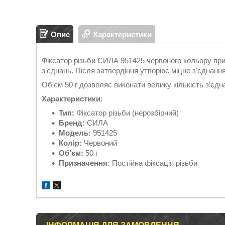
Опис
Характеристики
Фіксатор різьби СИЛА 951425 червоного кольору приз
з’єднань. Після затвердіння утворює міцне з'єднанн
Об’єм 50 г дозволяє виконати велику кількість з’єдн
Характеристики:
Тип:
Фіксатор різьби (нерозбірний)
Бренд:
СИЛА
Модель:
951425
Колір:
Червоний
Об’єм:
50 г
Призначення:
Постійна фіксація різьби