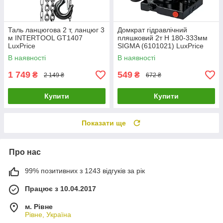
Таль ланцюгова 2 т, ланцюг 3
Домкрат гідравлічний
м INTERTOOL GT1407
пляшковий 2т H 180-333мм
LuxPrice
SIGMA (6101021) LuxPrice
В наявності
В наявності
1 749
549
₴
₴
2 149 ₴
672 ₴
Купити
Купити
Показати ще
Про нас
99% позитивних з 1243 відгуків за рік
Працює з 10.04.2017
м. Рівне
Рівне, Україна