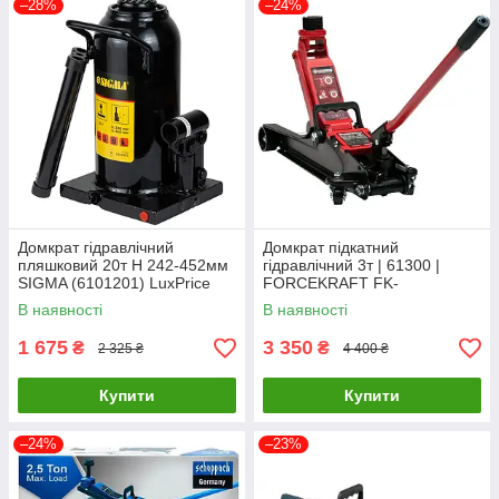
–28%
–24%
Домкрат гідравлічний
Домкрат підкатний
пляшковий 20т H 242-452мм
гідравлічний 3т | 61300 |
SIGMA (6101201) LuxPrice
FORCEKRAFT FK-
T820010LLuxPrice
В наявності
В наявності
1 675
3 350
₴
₴
2 325 ₴
4 400 ₴
Купити
Купити
–24%
–23%