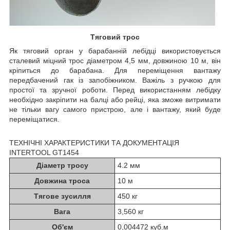
Тяговий трос
Як тяговий орган у барабанній лебідці використовується
сталевий міцний трос діаметром 4,5 мм, довжиною 10 м, він
кріпиться до барабана. Для переміщення вантажу
передбачений гак із запобіжником. Важіль з ручкою для
простої та зручної роботи. Перед використанням лебідку
необхідно закріпити на балці або рейці, яка зможе витримати
не тільки вагу самого пристрою, але і вантажу, який буде
переміщатися.
ТЕХНІЧНІ ХАРАКТЕРИСТИКИ ТА ДОКУМЕНТАЦІЯ
INTERTOOL GT1454
Діаметр тросу
4.2 мм
Довжина троса
10 м
Тягове зусилля
450 кг
Вага
3,560 кг
Об'єм
0,004472 куб.м