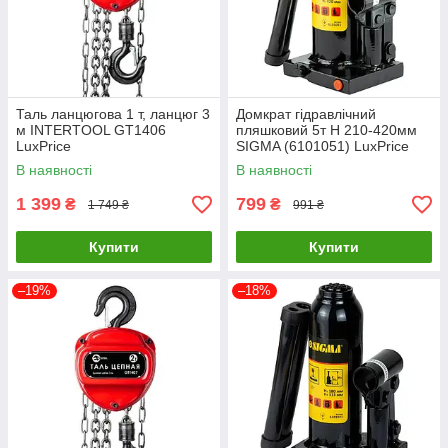
Таль ланцюгова 1 т, ланцюг 3
Домкрат гідравлічний
м INTERTOOL GT1406
пляшковий 5т H 210-420мм
LuxPrice
SIGMA (6101051) LuxPrice
В наявності
В наявності
1 399
799
₴
₴
1 749 ₴
991 ₴
Купити
Купити
–19%
–18%