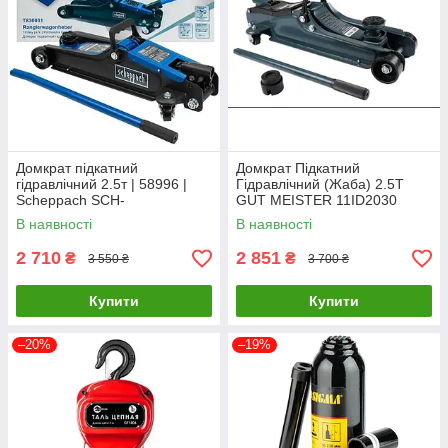
Домкрат підкатний
Домкрат Підкатний
гідравлічний 2.5т | 58996 |
Гідравлічний (Жаба) 2.5T
Scheppach SCH-
GUT MEISTER 11ID2030
T830031LuxPrice
GMLuxPrice
В наявності
В наявності
2 710
2 851
₴
₴
3 550 ₴
3 700 ₴
Купити
Купити
–20%
–19%