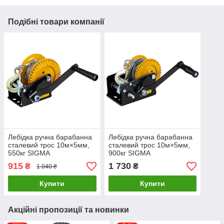
Подібні товари компанії
Лебідка ручна барабанна
Лебідка ручна барабанна
сталевий трос 10м×5мм,
сталевий трос 10м×5мм,
550кг SIGMA
900кг SIGMA
(6134011)LuxPrice
(6134021)LuxPrice
915
1 730
₴
₴
1 040 ₴
Купити
Купити
Акційні пропозиції та новинки