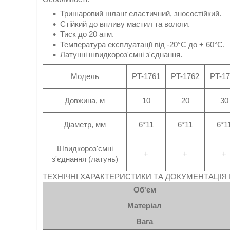
Тришаровий шланг еластичний, зносостійкий.
Стійкий до впливу мастил та вологи.
Тиск до 20 атм.
Температура експлуатації від -20°С до + 60°С.
Латунні швидкороз'ємні з'єднання.
Модель
PT-1761
PT-1762
PT-1
Довжина, м
10
20
30
Діаметр, мм
6*11
6*11
6*1
Швидкороз'ємні
+
+
+
з'єднання (латунь)
ТЕХНІЧНІ ХАРАКТЕРИСТИКИ ТА ДОКУМЕНТАЦІЯ I
Об'єм
Матеріал
Вага