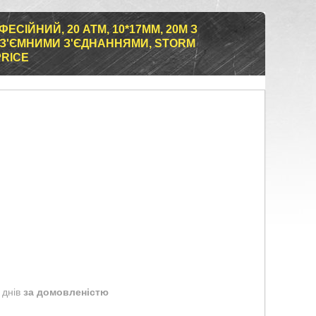
ЕСІЙНИЙ, 20 АТМ, 10*17ММ, 20М З
'ЄМНИМИ З'ЄДНАННЯМИ, STORM
PRICE
 днів
за домовленістю