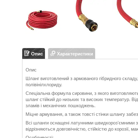
Опис
Характеристики
Опис
Шланг виготовлений з армованого гібридного складу, 
полівінілхлориду.
Спеціальна формула сировини, з якого виготовляют
шланг стійкий до низьких та високих температур. Від
зламів і механічних пошкоджень.
Міцне армування, а також товсті стінки шлангу забез
Всі шланги оснащені латунними швидкороз'ємними з’
відрізняються довговічністю, стійкістю до корозії, ма
Особливості: