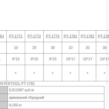
763
PT-1771
PT-1772
PT-1773
PT-1781
PT-1782
PT-17
10
20
30
10
20
30
1
8*15
8*15
8*15
10*17
10*17
10*1
+
+
+
+
+
+
NTERTOOL PT-1782
0,012387 куб.м
армований гібридний
4,150 кг