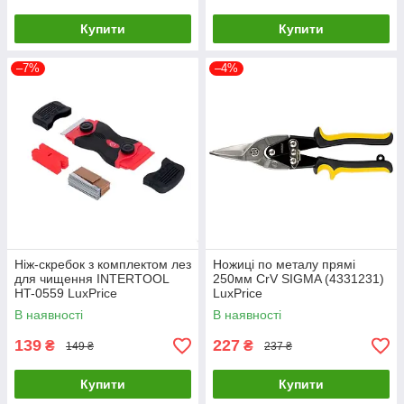
Купити
Купити
–7%
–4%
Ніж-скребок з комплектом лез
Ножиці по металу прямі
для чищення INTERTOOL
250мм CrV SIGMA (4331231)
HT-0559 LuxPrice
LuxPrice
В наявності
В наявності
139
227
₴
₴
149 ₴
237 ₴
Купити
Купити