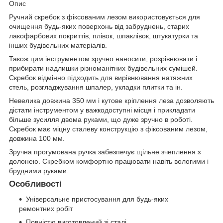
Опис
Ручний скребок з фіксованим лезом використовується для
очищення будь-яких поверхонь від забруднень, старих
лакофарбових покриттів, плівок, шпаклівок, штукатурки та
інших будівельних матеріалів.
Також цим інструментом зручно наносити, розрівнювати і
прибирати надлишки різноманітних будівельних сумішей.
Скребок відмінно підходить для вирівнювання натяжних
стель, розгладжування шпалер, укладки плитки та ін.
Невелика довжина 350 мм і кутове кріплення леза дозволяють
дістати інструментом у важкодоступні місця і прикладати
більше зусилля двома руками, що дуже зручно в роботі.
Скребок має міцну сталеву конструкцію з фіксованим лезом,
довжина 100 мм.
Зручна прогумована ручка забезпечує щільне зчеплення з
долонею. Скребком комфортно працювати навіть вологими і
брудними руками.
Особливості
Універсальне пристосування для будь-яких
ремонтних робіт
Повністю виготовлений зі сталі