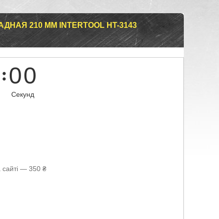
ДНАЯ 210 ММ INTERTOOL HT-3143
0
0
Секунд
 сайті — 350 ₴