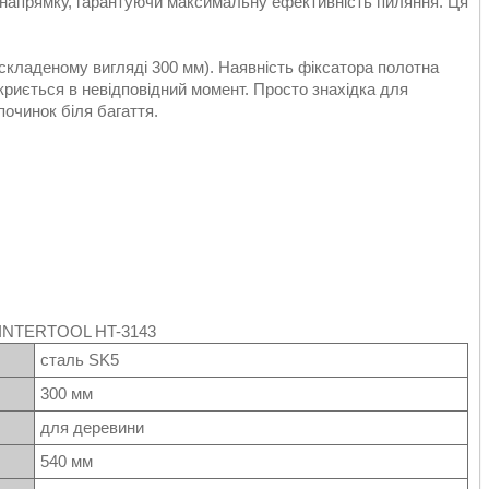
му напрямку, гарантуючи максимальну ефективність пиляння. Ця
складеному вигляді 300 мм). Наявність фіксатора полотна
криється в невідповідний момент. Просто знахідка для
починок біля багаття.
INTERTOOL HT-3143
сталь SK5
300 мм
для деревини
540 мм