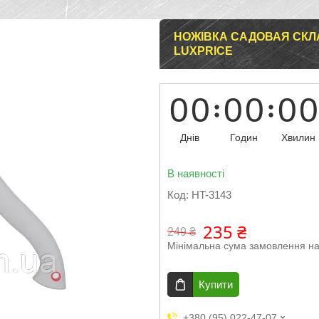
НОЖІВКА САДОВАЯ СКЛА
LUXPRICE
0
0
0
0
0
0
Днів
Годин
Хвилин
В наявності
Код:
HT-3143
235 ₴
249 ₴
Мінімальна сума замовлення на
Купити
+380 (95) 022-47-07