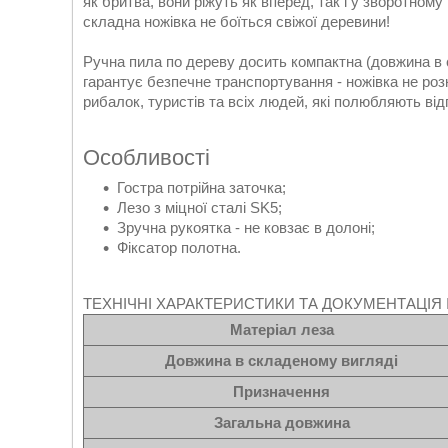
як бритва, вони ріжуть як вперед, так і у зворотно
складна ножівка не боїться свіжої деревини!
Ручна пила по дереву досить компактна (довжина в 
гарантує безпечне транспортування - ножівка не роз
рибалок, туристів та всіх людей, які полюбляють від
Особливості
Гостра потрійна заточка;
Лезо з міцної сталі SK5;
Зручна рукоятка - не ковзає в долоні;
Фіксатор полотна.
ТЕХНІЧНІ ХАРАКТЕРИСТИКИ ТА ДОКУМЕНТАЦІЯ 
Матеріал леза
Довжина в складеному вигляді
Призначення
Загальна довжина