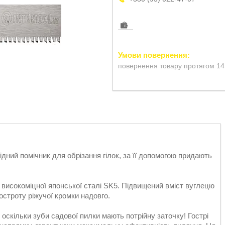
повернення товару протягом 14
ний помічник для обрізання гілок, за її допомогою придають
з високоміцної японської сталі SK5. Підвищений вміст вуглецю
гостроту ріжучої кромки надовго.
 оскільки зуби садової пилки мають потрійну заточку! Гострі