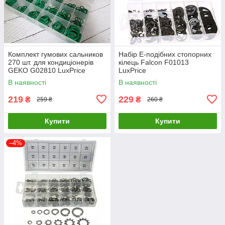
Комплект гумових сальников
Набір Е-подібних стопорних
270 шт. для кондиціонерів
кілець Falcon F01013
GEKO G02810 LuxPrice
LuxPrice
В наявності
В наявності
219
229
₴
₴
259 ₴
260 ₴
Купити
Купити
–4%