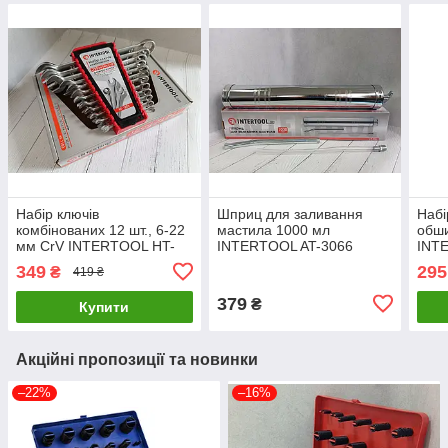
Набір ключів
Шприц для заливання
Набі
комбінованих 12 шт., 6-22
мастила 1000 мл
обши
мм CrV INTERTOOL HT-
INTERTOOL AT-3066
INT
1203 LuxPrice
LuxPrice
LuxP
349
295
₴
419 ₴
379
₴
Купити
Акційні пропозиції та новинки
–22%
–16%