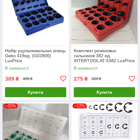
Набір ущільнювальних кілець
Комплект резиновых
Geko 419ед. (G02800)
сальников 382 ед.
LuxPrice
INTERTOOL AT-5382 LuxPrice
В наявності
В наявності
389
275
₴
₴
499 ₴
329 ₴
Купити
Купити
–15%
–12%