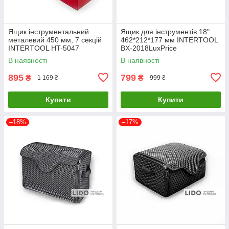
Ящик інструментальний
Ящик для інструментів 18"
металевий 450 мм, 7 секцій
462*212*177 мм INTERTOOL
INTERTOOL HT-5047
BX-2018LuxPrice
LuxPrice
В наявності
В наявності
895
799
₴
₴
1 169 ₴
999 ₴
Купити
Купити
–18%
–17%