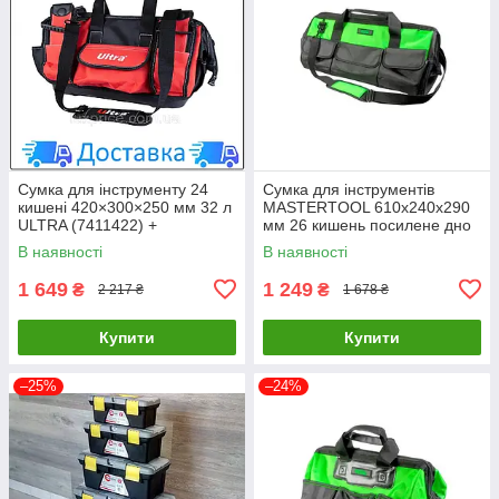
Сумка для інструменту 24
Сумка для інструментів
кишені 420×300×250 мм 32 л
MASTERTOOL 610х240х290
ULTRA (7411422) +
мм 26 кишень посилене дно
БЕЗКОШТОВНА ДОСТАВКА
знімний ремінець 1680 DEN
В наявності
В наявності
LuxPrice
79-1924 LuxPrice
1 649
1 249
₴
₴
2 217 ₴
1 678 ₴
Купити
Купити
–25%
–24%