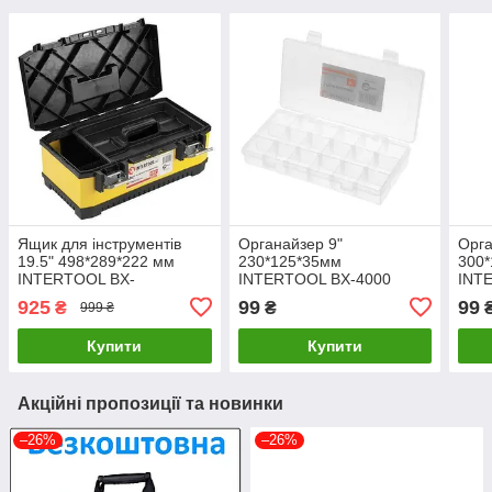
Ящик для інструментів
Органайзер 9"
Орга
19.5" 498*289*222 мм
230*125*35мм
300*
INTERTOOL BX-
INTERTOOL BX-4000
INT
2019LuxPrice
LuxPrice
LuxP
925
99
99
₴
₴
999 ₴
Купити
Купити
Акційні пропозиції та новинки
–26%
–26%