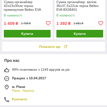
Сумка органайзер
Сумка органайзер. валіза
42х23х30см чорна.
36х37,5х22см чорна Beltex
прямокутник Beltex EVA
EVA BX38401
BX38501
В наявності
В наявності
1 409
1 392
₴
₴
1 708 ₴
1 681 ₴
Купити
Купити
Показати ще
Про нас
99% позитивних з 1249 відгуків за рік
Працює з 10.04.2017
м. Рівне
Рівне, Україна
Контакти