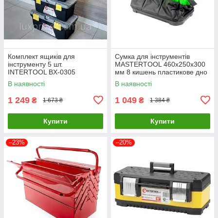
Комплект ящиків для
Сумка для інструментів
інструменту 5 шт.
MASTERTOOL 460х250х300
INTERTOOL BX-0305
мм 8 кишень пластикове дно
LuxPrice
1680 DEN 79-1918 LuxPrice
В наявності
В наявності
1 249
1 049
₴
₴
1 673 ₴
1 384 ₴
Купити
Купити
–23%
–20%