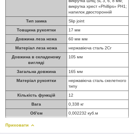
викрутка шліц SL 3, 6, 8 мм;
викрутка хрест «Phillips» PH1;
напилок двосторонній
Тип замка
Slip joint
Товщина рукоятки
17 мм
Довжина леза ножа
60 мм мм
Матеріал леза ножа
нержавіюча сталь 2Cr
Довжина в складеному
105 мм
вигляді
Загальна довжина
165 мм
Матеріал рукоятки
нержавіюча сталь скелетного
типу
Кількість функцій
12
Вага
0,338 кг
Об'єм
0,002232 куб.м
Приховати