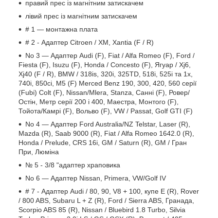
правий прес із магнітним затискачем
лівий прес із магнітним затискачем
# 1 — монтажна плата
# 2 - Адаптер Citroen / XM, Xantia (F / R)
No 3 — Адаптер Audi (F), Fiat / Alfa Romeo (F), Ford /
Fiesta (F), Isuzu (F), Honda / Concesto (F), Ягуар / Xj6,
Xj40 (F / R), BMW / 318is, 320i, 325TD, 518i, 525i та 1x,
740i, 850ci, M5 (F) Merced Benz 190, 300, 420, 560 серії
(Fubi) Colt (F), Nissan/Mlera, Stanza, Санні (F), Ровер/
Остін, Метр серії 200 і 400, Маестра, Монтого (F),
Тойота/Камрі (F), Вольво (F), VW / Passat, Golf GTI (F)
No 4 — Адаптер Ford Australia/NZ Telstar, Laser (R),
Mazda (R), Saab 9000 (R), Fiat / Alfa Romeo 1642.0 (R),
Honda / Prelude, CRS 16i, GM / Saturn (R), GM / Гран
При, Люміна
№ 5 - 3/8 "адаптер храповика
No 6 — Адаптер Nissan, Primera, VW/Golf IV
# 7 - Адаптер Audi / 80, 90, V8 + 100, купе E (R), Rover
/ 800 ABS, Subaru L + Z (R), Ford / Sierra ABS, Гранада,
Scorpio ABS 85 (R), Nissan / Bluebird 1.8 Turbo, Silvia