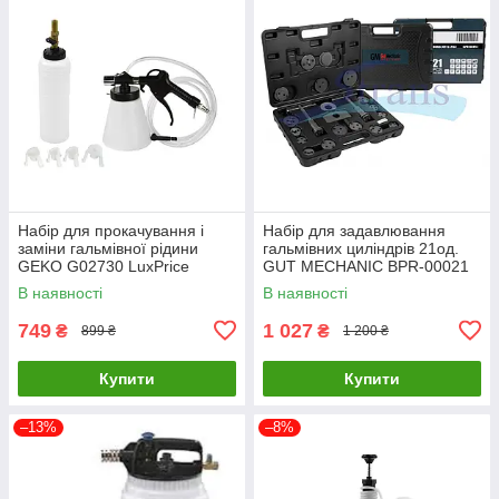
Набір для прокачування і
Набір для задавлювання
заміни гальмівної рідини
гальмівних циліндрів 21од.
GEKO G02730 LuxPrice
GUT MECHANIC BPR-00021
LuxPrice
В наявності
В наявності
749
1 027
₴
₴
899 ₴
1 200 ₴
Купити
Купити
–13%
–8%