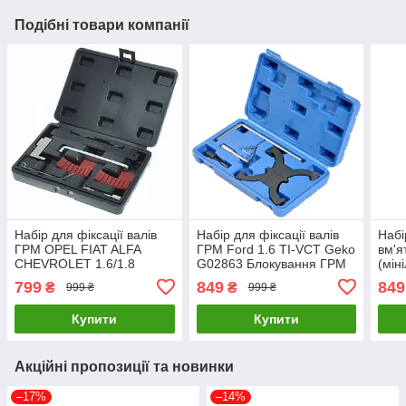
Подібні товари компанії
Набір для фіксації валів
Набір для фіксації валів
Набі
ГРМ OPEL FIAT ALFA
ГРМ Ford 1.6 TI-VCT Geko
вм'я
CHEVROLET 1.6/1.8
G02863 Блокування ГРМ
(мін
GEKO G02859 Блокування
LuxPrice
G026
799
849
849
₴
₴
999 ₴
999 ₴
ГРМ LuxPrice
Купити
Купити
Акційні пропозиції та новинки
–17%
–14%