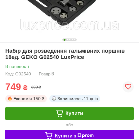
Набір для розведення гальмівних поршнів
18ед. GEKO G02540 LuxPrice
В наявності
Код: G02540
Роздріб
749
₴
899 ₴
Економія
150 ₴
Залишилось
11 днів
Купити
або
Купити з