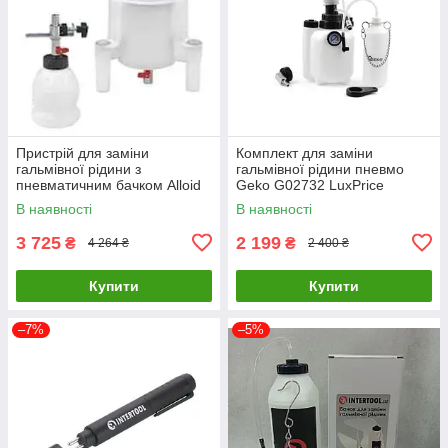
Пристрій для заміни
Комплект для заміни
гальмівної рідини з
гальмівної рідини пневмо
пневматичним бачком Alloid
Geko G02732 LuxPrice
ТП-4025 LuxPrice
В наявності
В наявності
3 725
2 199
₴
₴
4 264 ₴
2 400 ₴
Купити
Купити
–7%
–5%