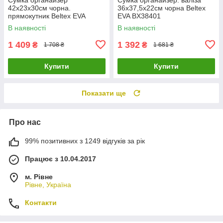
42х23х30см чорна.
36х37,5х22см чорна Beltex
прямокутник Beltex EVA
EVA BX38401
BX38501
В наявності
В наявності
1 409
1 392
₴
₴
1 708 ₴
1 681 ₴
Купити
Купити
Показати ще
Про нас
99% позитивних з 1249 відгуків за рік
Працює з 10.04.2017
м. Рівне
Рівне, Україна
Контакти