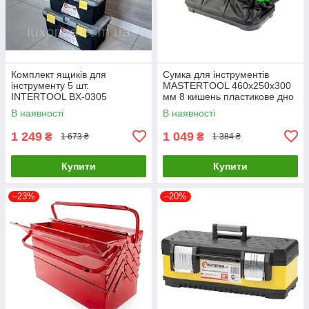
Комплект ящиків для
Сумка для інструментів
інструменту 5 шт.
MASTERTOOL 460х250х300
INTERTOOL BX-0305
мм 8 кишень пластикове дно
LuxPrice
1680 DEN 79-1918 LuxPrice
В наявності
В наявності
1 249
1 049
₴
₴
1 673 ₴
1 384 ₴
Купити
Купити
–23%
–20%