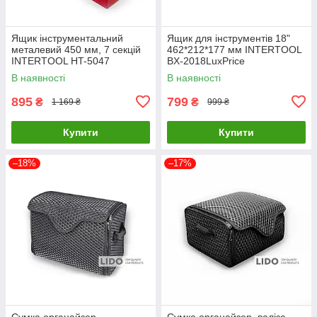
Ящик інструментальний
Ящик для інструментів 18"
металевий 450 мм, 7 секцій
462*212*177 мм INTERTOOL
INTERTOOL HT-5047
BX-2018LuxPrice
LuxPrice
В наявності
В наявності
895
799
₴
₴
1 169 ₴
999 ₴
Купити
Купити
–18%
–17%
Сумка органайзер
Сумка органайзер. валіза