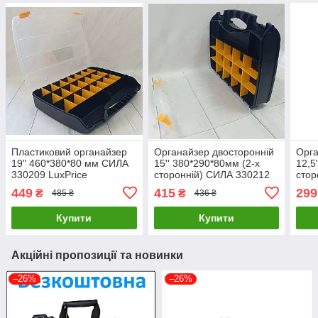
Пластиковий органайзер
Органайзер двосторонній
Орга
19" 460*380*80 мм СИЛА
15'' 380*290*80мм (2-х
12,5
330209 LuxPrice
сторонній) СИЛА 330212
стор
LuxPrice
LuxP
449
415
299
₴
₴
485 ₴
436 ₴
Купити
Купити
Акційні пропозиції та новинки
–26%
–26%