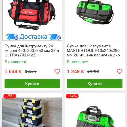
Сумка для інструменту 24
Сумка для інструментів
кишені 420×300×250 мм 32 л
MASTERTOOL 610х240х290
ULTRA (7411422) +
мм 26 кишень посилене дно
БЕЗКОШТОВНА ДОСТАВКА
знімний ремінець 1680 DEN
В наявності
В наявності
LuxPrice
79-1924 LuxPrice
1 649
1 249
₴
₴
2 217 ₴
1 678 ₴
Купити
Купити
–25%
–24%