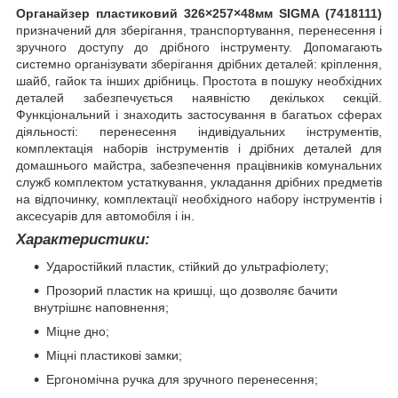
Органайзер пластиковий 326×257×48мм SIGMA (7418111)
призначений для зберігання, транспортування, перенесення і
зручного доступу до дрібного інструменту. Допомагають
системно організувати зберігання дрібних деталей: кріплення,
шайб, гайок та інших дрібниць. Простота в пошуку необхідних
деталей забезпечується наявністю декількох секцій.
Функціональний і знаходить застосування в багатьох сферах
діяльності: перенесення індивідуальних інструментів,
комплектація наборів інструментів і дрібних деталей для
домашнього майстра, забезпечення працівників комунальних
служб комплектом устаткування, укладання дрібних предметів
на відпочинку, комплектації необхідного набору інструментів і
аксесуарів для автомобіля і ін.
Характеристики:
Ударостійкий пластик, стійкий до ультрафіолету;
Прозорий пластик на кришці, що дозволяє бачити
внутрішнє наповнення;
Міцне дно;
Міцні пластикові замки;
Ергономічна ручка для зручного перенесення;