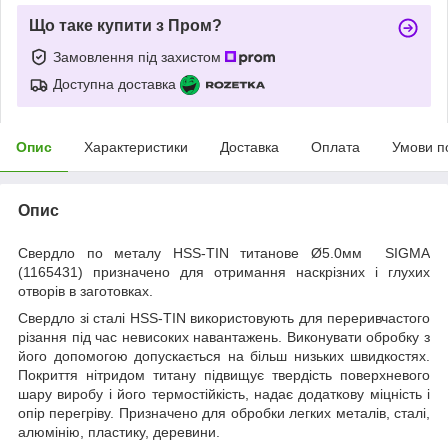
Що таке купити з Пром?
Замовлення під захистом
Доступна доставка
Опис
Характеристики
Доставка
Оплата
Умови п
Опис
Свердло по металу HSS-TIN титанове Ø5.0мм SIGMA
(1165431) призначено для отримання наскрізних і глухих
отворів в заготовках.
Свердло зі сталі НSS-TIN використовують для переривчастого
різання під час невисоких навантажень. Виконувати обробку з
його допомогою допускається на більш низьких швидкостях.
Покриття нітридом титану підвищує твердість поверхневого
шару виробу і його термостійкість, надає додаткову міцність і
опір перегріву. Призначено для обробки легких металів, сталі,
алюмінію, пластику, деревини.