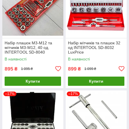
Набір плашок M3-M12 та
Набір мітчиків та плашок 32
мітчиків M3-M12, 40 од.
од INTERTOOL SD-8032
INTERTOOL SD-8040
LuxPrice
LuxPrice
В наявності
В наявності
895
899
₴
₴
1 095 ₴
1 099 ₴
Купити
Купити
–17%
–17%