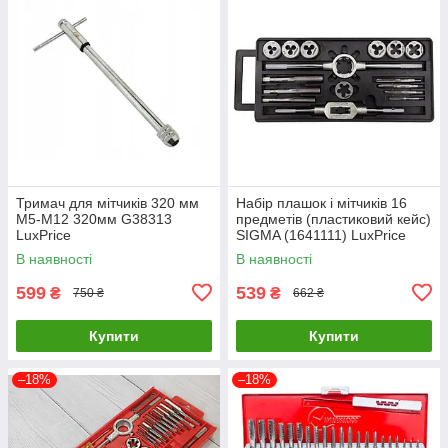
Тримач для мітчиків 320 мм
Набір плашок і мітчиків 16
M5-M12 320мм G38313
предметів (пластиковий кейс)
LuxPrice
SIGMA (1641111) LuxPrice
В наявності
В наявності
599
539
₴
₴
750 ₴
662 ₴
Купити
Купити
–18%
–18%