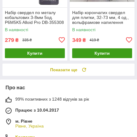
Набір свердел по металу
Набір корончатих свердел
кобальтових 3-8мм 5од.
для плитки, 32-73 мм, 4 од.,
Р6М5K5 Alloid Pro DB-355308
вольфрамове напилення
LuxPrice
INTERTOOL SD-0429
В наявності
В наявності
LuxPrice
279
349
₴
₴
335 ₴
419 ₴
Купити
Купити
Показати ще
Про нас
99% позитивних з 1248 відгуків за рік
Працює з 10.04.2017
м. Рівне
Рівне, Україна
Контакти