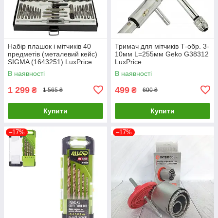
Набір плашок і мітчиків 40
Тримач для мітчиків Т-обр. 3-
предметів (металевий кейс)
10мм L=255мм Geko G38312
SIGMA (1643251) LuxPrice
LuxPrice
В наявності
В наявності
1 299
499
₴
₴
1 565 ₴
600 ₴
Купити
Купити
–17%
–17%