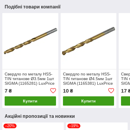
Подібні товари компанії
Свердло по металу HSS-
Свердло по металу HSS-
Свер
TIN титанове Ø3.5мм 1шт
TIN титанове Ø4.5мм 1шт
TIN 
SIGMA (1165281) LuxPrice
SIGMA (1165381) LuxPrice
SIGM
7
10
17
₴
₴
Купити
Купити
Акційні пропозиції та новинки
–20%
–19%