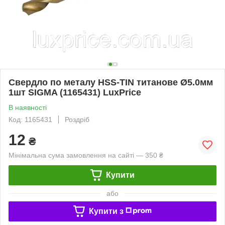
Свердло по металу HSS-TIN титанове Ø5.0мм
1шт SIGMA (1165431) LuxPrice
В наявності
Код: 1165431
Роздріб
12
₴
Мінімальна сума замовлення на сайті — 350 ₴
Купити
або
Купити з